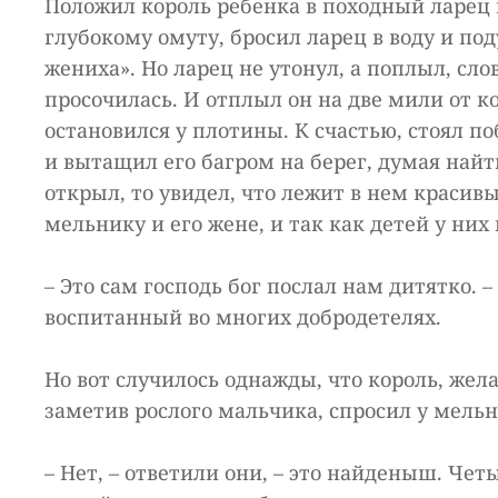
Положил король ребенка в походный ларец и
глубокому омуту, бросил ларец в воду и под
жениха». Но ларец не утонул, а поплыл, сло
просочилась. И отплыл он на две мили от 
остановился у плотины. К счастью, стоял п
и вытащил его багром на берег, думая найт
открыл, то увидел, что лежит в нем красив
мельнику и его жене, и так как детей у них
– Это сам господь бог послал нам дитятко. 
воспитанный во многих добродетелях.
Но вот случилось однажды, что король, жел
заметив рослого мальчика, спросил у мельни
– Нет, – ответили они, – это найденыш. Чет