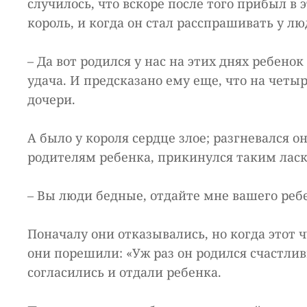
случилось, что вскоре после того прибыл в э
король, и когда он стал расспрашивать у люд
– Да вот родился у нас на этих днях ребенок
удача. И предсказано ему еще, что на четы
дочери.
А было у короля сердце злое; разгневался о
родителям ребенка, прикинулся таким лас
– Вы люди бедные, отдайте мне вашего ребе
Поначалу они отказывались, но когда этот 
они порешили: «Уж раз он родился счастливц
согласились и отдали ребенка.