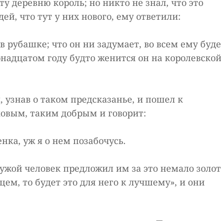
ту деревню король; но никто не знал, что это
ей, что тут у них нового, ему ответили:
 в рубашке; что он ни задумает, во всем ему буд
рнадцатом году будто женится он на королевско
н, узнав о таком предсказанье, и пошел к
ковым, таким добрым и говорит:
нка, уж я о нем позабочусь.
чужой человек предложил им за это немало золот
ем, то будет это для него к лучшему», и они