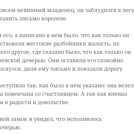
е совсем невинный младенец, он заблудился в лесу
ставить письмо королеве.
его, а написано в нем было, что как только он
увствовали жестокие разбойники жалость, их
го другое, где сказано было, что как только он
олевской дочерью. Они оставили его спокойно
роснулся, дали ему письмо и показали дорогу.
оступила так, как было в нем указано: она велел
а повенчана со счастливцем. А так как юноша
 в радости и довольстве.
свой замок и увидел, что исполнилось
дочерью.