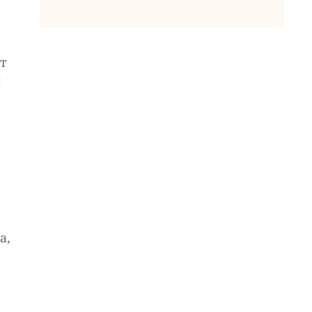
ет
й
а,