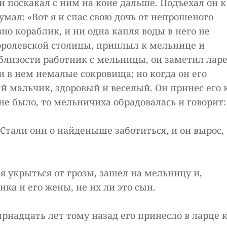
 поскакал с ним на коне дальше. Подъехал он к
умал: «Вот я и спас свою дочь от непрошеного
вно кораблик, и ни одна капля воды в него не
королевской столицы, приплыл к мельнице и
облизости работник с мельницы, он заметил лар
и в нем немалые сокровища; но когда он его
ый мальчик, здоровый и веселый. Он принес его 
 не было, то мельничиха обрадовалась и говорит:
– Стали они о найденыше заботиться, и он вырос,
ая укрыться от грозы, зашел на мельницу и,
ка и его жены, не их ли это сын.
ырнадцать лет тому назад его принесло в ларце 