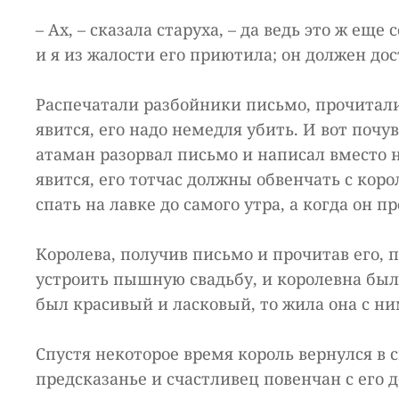
– Ах, – сказала старуха, – да ведь это ж ещ
и я из жалости его приютила; он должен до
Распечатали разбойники письмо, прочитали 
явится, его надо немедля убить. И вот поч
атаман разорвал письмо и написал вместо не
явится, его тотчас должны обвенчать с кор
спать на лавке до самого утра, а когда он п
Королева, получив письмо и прочитав его, п
устроить пышную свадьбу, и королевна был
был красивый и ласковый, то жила она с ним
Спустя некоторое время король вернулся в 
предсказанье и счастливец повенчан с его 