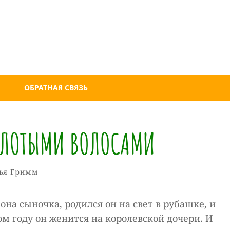
ОБРАТНАЯ СВЯЗЬ
ЗОЛОТЫМИ ВОЛОСАМИ
Собиратель
От
ики
ья Гримм
Сказок
она сыночка, родился он на свет в рубашке, и
м году он женится на королевской дочери. И