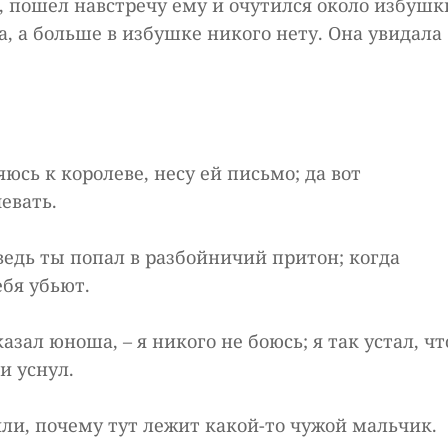
, пошел навстречу ему и очутился около избушк
ха, а больше в избушке никого нету. Она увидала
яюсь к королеве, несу ей письмо; да вот
чевать.
 ведь ты попал в разбойничий притон; когда
ебя убьют.
казал юноша, – я никого не боюсь; я так устал, чт
и уснул.
ли, почему тут лежит какой-то чужой мальчик.