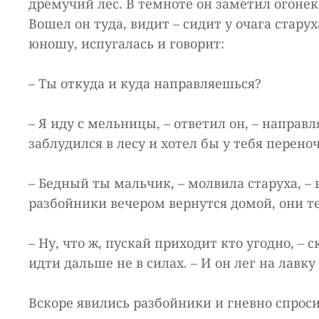
дремучий лес. В темноте он заметил огонек
Вошел он туда, видит – сидит у очага стару
юношу, испугалась и говорит:
– Ты откуда и куда направляешься?
– Я иду с мельницы, – ответил он, – направл
заблудился в лесу и хотел бы у тебя перено
– Бедный ты мальчик, – молвила старуха, –
разбойники вечером вернутся домой, они т
– Ну, что ж, пускай приходит кто угодно, – с
идти дальше не в силах. – И он лег на лавку 
Вскоре явились разбойники и гневно спроси