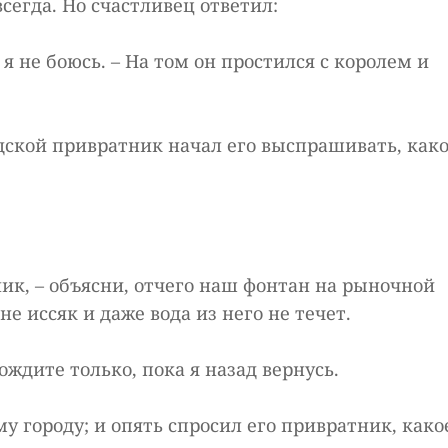
всегда. Но счастливец ответил:
 я не боюсь. – На том он простился с королем и
одской привратник начал его выспрашивать, как
ник, – объясни, отчего наш фонтан на рыночной
е иссяк и даже вода из него не течет.
ождите только, пока я назад вернусь.
у городу; и опять спросил его привратник, како