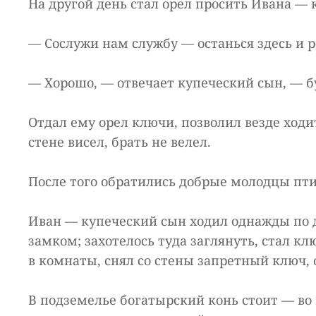
На другой день стал орел просить Ивана — 
— Сослужи нам службу — останься здесь и ро
— Хорошо, — отвечает купеческий сын, — б
Отдал ему орел ключи, позволил везде ходит
стене висел, брать не велел.
После того обратились добрые молодцы пти
Иван — купеческий сын ходил однажды по д
замком; захотелось туда заглянуть, стал к
в комнаты, снял со стены запретный ключ, 
В подземелье богатырский конь стоит — во 