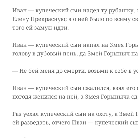
Иван — купеческий сын надел ту рубашку, с
Елену Прекрасную; а о ней было по всему с
того ей замуж идти.
Иван — купеческий сын напал на Змея Горы
голову в дубовый пень, да Змей Горыныч на
— Не бей меня до смерти, возьми к себе в у
Иван — купеческий сын сжалился, взял его 
погодя женился на ней, а Змея Горыныча сд
Раз уехал купеческий сын на охоту, а Зме
ей разведать, отчего Иван — купеческий сы