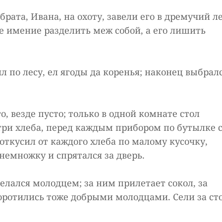
брата, Ивана, на охоту, завели его в дремучий л
ое имение разделить меж собой, а его лишить
 по лесу, ел ягоды да коренья; наконец выбрал
, везде пусто; только в одной комнате стол
 три хлеба, перед каждым прибором по бутылке 
откусил от каждого хлеба по малому кусочку,
онемножку и спрятался за дверь.
делался молодцем; за ним прилетает сокол, за
оротились тоже добрыми молодцами. Сели за ст