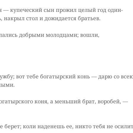
н — купеческий сын прожил целый год один-
, накрыл стол и дожидается братьев.
елались добрыми молодцами; вошли,
лужбу; вот тебе богатырский конь — дарю со все
тными.
богатырского коня, а меньший брат, воробей, —
 берет; коли наденешь ее, никто тебя не осилит