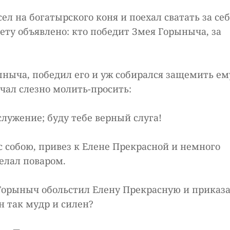
ел на богатырского коня и поехал сватать за се
вету объявлено: кто победит Змея Горыныча, за
ныча, победил его и уж собирался защемить ем
чал слезно молить-просить:
служение; буду тебе верный слуга!
с собою, привез к Елене Прекрасной и немного
елал поваром.
й Горыныч обольстил Елену Прекрасную и приказ
н так мудр и силен?