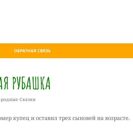
ОБРАТНАЯ СВЯЗЬ
АЯ РУБАШКА
Собиратель
От
ародные Сказки
Сказок
мер купец и оставил трех сыновей на возрасте.