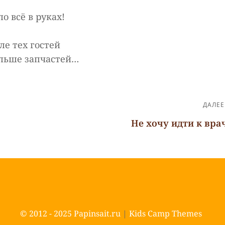
о всё в руках!
ле тех гостей
льше запчастей…
ДАЛЕЕ
Не хочу идти к вра
Следующая
запись
© 2012 - 2025
Papinsait.ru
|
Kids Camp Themes