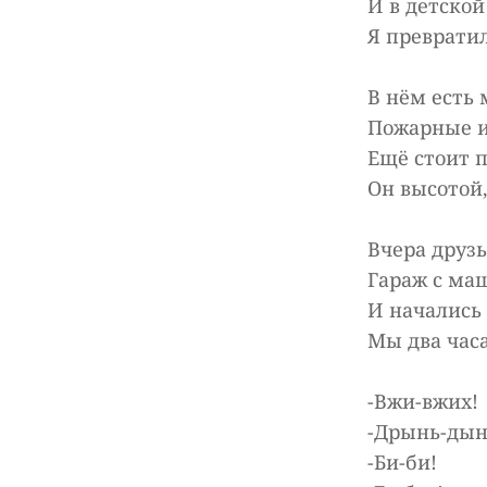
И в детско
Я превратил
В нём есть
Пожарные и
Ещё стоит 
Он высотой,
Вчера друз
Гараж с м
И начались 
Мы два часа
-Вжи-вжих!
-Дрынь-дын
-Би-би!