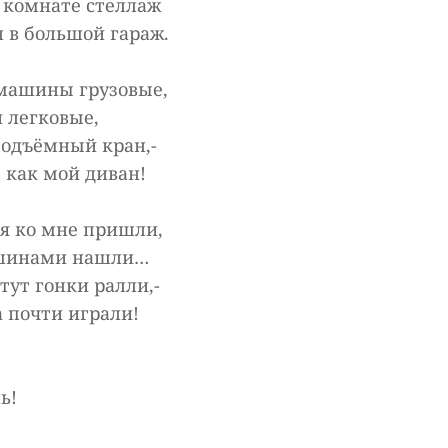
й комнате стеллаж
 в большой гараж.
 машины грузовые,
 легковые,
подъёмный кран,-
 как мой диван!
ья ко мне пришли,
ашинами нашли…
тут гонки ралли,-
 почти играли!
ь!