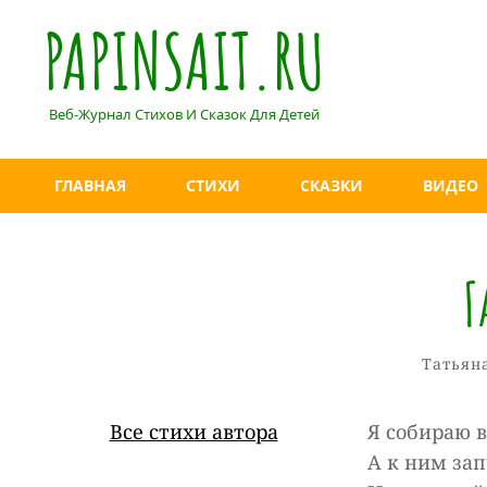
PAPINSAIT.RU
Веб-Журнал Стихов И Сказок Для Детей
ГЛАВНАЯ
СТИХИ
СКАЗКИ
ВИДЕО
Г
Рубрик
Татьян
Все стихи автора
Я собираю 
А к ним за