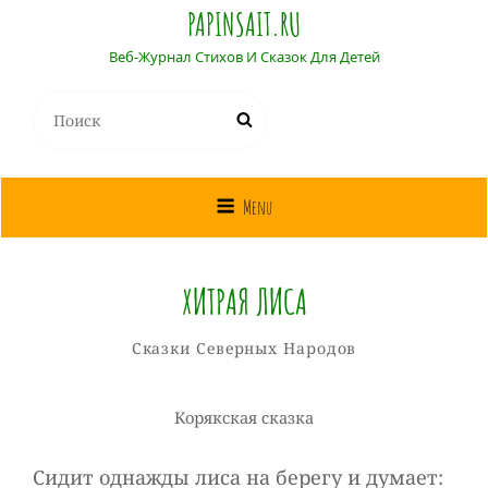
PAPINSAIT.RU
Веб-Журнал Стихов И Сказок Для Детей
Найти:
Поиск
Menu
ХИТРАЯ ЛИСА
Собиратель
От
Рубрики
Сказки Северных Народов
Сказок
Корякская сказка
Сидит однажды лиса на берегу и думает: