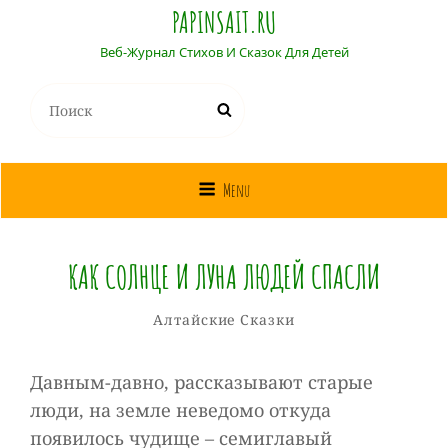
PAPINSAIT.RU
Веб-Журнал Стихов И Сказок Для Детей
Найти:
Поиск
Menu
КАК СОЛНЦЕ И ЛУНА ЛЮДЕЙ СПАСЛИ
Собиратель
От
Рубрики
Алтайские Сказки
Сказок
Давным-давно, рассказывают старые
люди, на земле неведомо откуда
появилось чудище – семиглавый