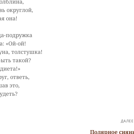
полблина,
вь округлой,
я она!
да-подружка
: «Ой-ой!
уна, толстушка!
быть такой?
диета!»
уг, ответь,
ав это,
удеть?
ДАЛЕЕ
Полярное сиян