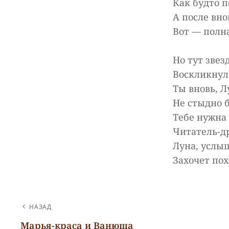
Как будто 
А после вно
Вот — полна
Но тут звез
Воскликнула
Ты вновь, Л
Не стыдно 
Тебе нужна 
Читатель-др
Луна, услыш
Захочет пох
НАВИГАЦИЯ
НАЗАД
Марья-краса и Ванюша