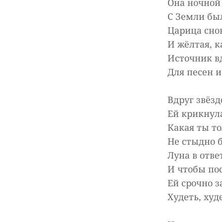
Она ночной
С Земли бы
Царица сно
И жёлтая, к
Источник в
Для песен и
Вдруг звёз
Ей крикнула
Какая ты т
Не стыдно 
Луна в отве
И чтобы по
Ей срочно з
Худеть, худе