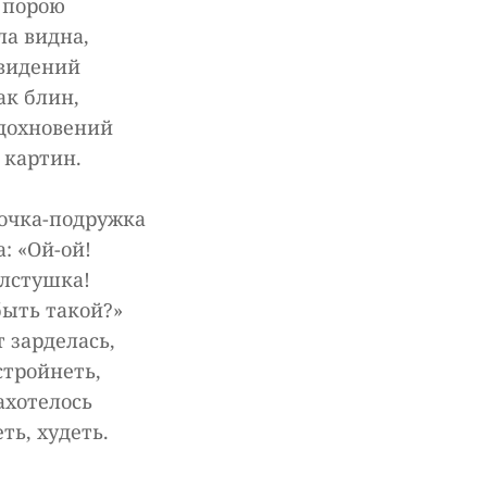
 порою
ла видна,
видений
ак блин,
дохновений
 картин.
дочка-подружка
: «Ой-ой!
олстушка!
быть такой?»
т зарделась,
стройнеть,
ахотелось
ть, худеть.