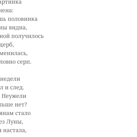
картинка
нена:
шь половинка
ны видна,
йной получилось
щерб,
зменилась,
словно серп.
 недели
 и след.
? Неужели
льше нет?
янам стало
ез Луны,
 настала,