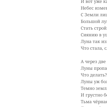
И вот уже 
Небес изме
С Земли ли
Большой лу
Стать стро
Сиянию в у
Луна так и
Что стала, 
А через две
Луны пропал
Что делать
Луны уж бо
Темно земл
И грустно б
Тьма чёрная