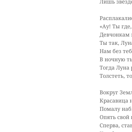
Лишь звёзд
Расплакали
«Ау! Ты где
Девчонкам
Ты так, Лун
Нам без те
В ночную т
Тогда Луна
Толстеть, т
Вокруг Зем
Красавица н
Помалу наб
Опять свой 
Сперва, ста