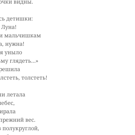
очки видны.
сь детишки:
, Луна!
 и мальчишкам
а, нужна!
бя уныло
ьму глядеть…»
 решила
олстеть, толстеть!
ли летала
ебес,
ирала
прежний вес.
в полукруглой,