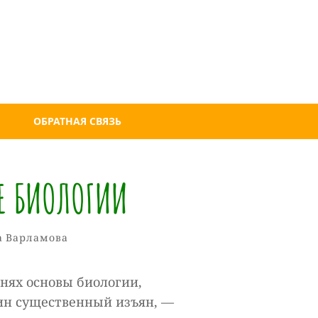
ОБРАТНАЯ СВЯЗЬ
КЕ БИОЛОГИИ
Татьяна
От
и
а Варламова
Варламова
днях основы биологии,
ин существенный изъян, —