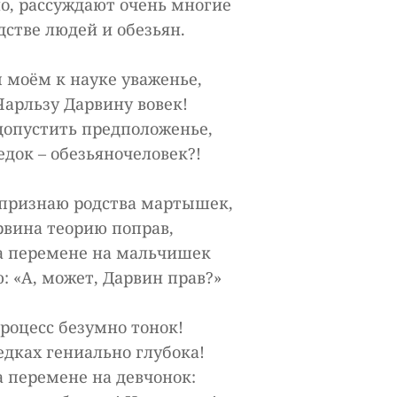
но, рассуждают очень многие
дстве людей и обезьян.
 моём к науке уваженье,
Чарльзу Дарвину вовек!
 допустить предположенье,
док – обезьяночеловек?!
е признаю родства мартышек,
рвина теорию поправ,
а перемене на мальчишек
: «А, может, Дарвин прав?»
роцесс безумно тонок!
едках гениально глубока!
а перемене на девчонок: