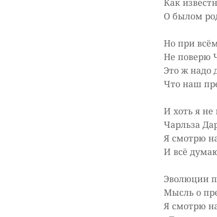
Как извест
О былом ро
Но при всём
Не поверю 
Это ж надо
Что наш пре
И хоть я н
Чарльза Да
Я смотрю н
И всё думаю
Эволюции п
Мысль о пр
Я смотрю н