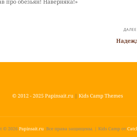
в про обезьян! Наверняка!»
ДАЛЕЕ
Надеж
Следующая
запись
© 2012 - 2025
Papinsait.ru
|
Kids Camp Themes
ht © 2026
Papinsait.ru
. Все права защищены.
|
Kids Camp от
Catc