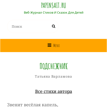
PAPINSAIT.RU
Веб-Журнал Стихов И Сказок Для Детей
Найти:
Поиск
Menu
ПОДСНЕЖНИК
Татьяна
От
Рубрики
Татьяна Варламова
Варламова
Все стихи автора
Звенит весёлая капель,