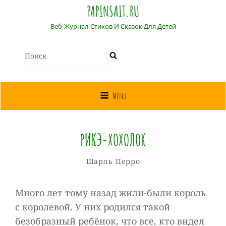
PAPINSAIT.RU
Веб-Журнал Стихов И Сказок Для Детей
Найти:
Поиск
Menu
РИКЭ-ХОХОЛОК
Собиратель
От
Рубрики
Шарль Перро
Сказок
Много лет тому назад жили-были король
с королевой. У них родился такой
безобразный ребёнок, что все, кто видел