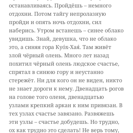
останавливаясь. Пройдёшь – немного
отдохни. Потом тайгу непролазную
пройди и опять ночь отдохни, сил
наберись. Утром встанешь – синее облако
увидишь. Знай, девушка, что не облако
это, а синяя гора Куо́х-Хая́. Там живёт
злой чёрный олень. Много лет назад
похитил чёрный олень людское счастье,
спрятал в синюю гору и неустанно
стережёт. Ни для кого он не виден, никто
не знает дороги к нему. Двенадцать рогов
на голове того оленя, двенадцатью
узлами крепкий аркан к ним привязан. В
тех узлах счастье завязано. Развяжешь
эти узлы – счастье добудешь. Но трудно,
ох как трудно это сделать! Не верь тому,