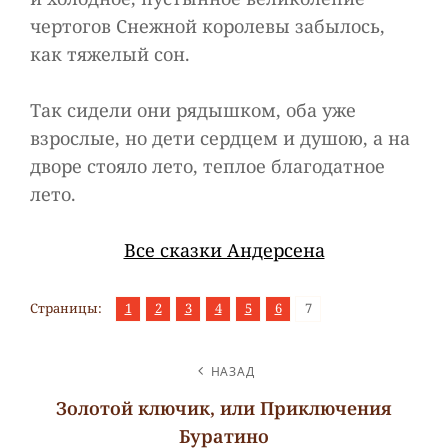
чертогов Снежной королевы забылось,
как тяжелый сон.
Так сидели они рядышком, оба уже
взрослые, но дети сердцем и душою, а на
дворе стояло лето, теплое благодатное
лето.
Все сказки Андерсена
,
,
,
,
,
,
Страница
Страница
Страница
Страница
Страница
Страница
Страница
Страницы:
1
2
3
4
5
6
7
НАВИГАЦИЯ
НАЗАД
ПО
Золотой ключик, или Приключения
ЗАПИСЯМ
Буратино