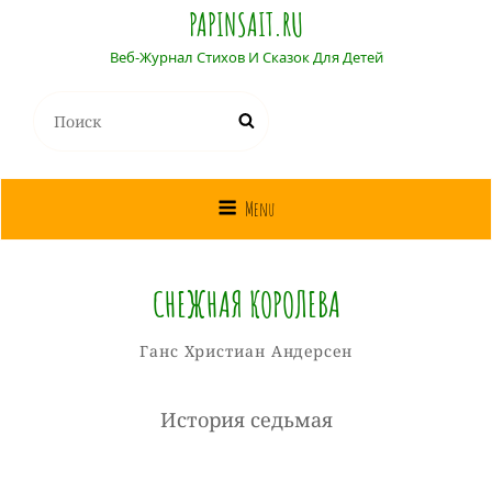
PAPINSAIT.RU
Веб-Журнал Стихов И Сказок Для Детей
Найти:
Поиск
Menu
СНЕЖНАЯ КОРОЛЕВА
Собиратель
От
Рубрики
Ганс Христиан Андерсен
Сказок
История седьмая