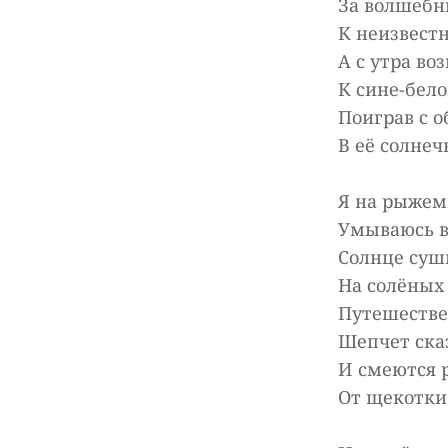
За волшеб
К неизвест
А с утра во
К сине-бело
Поиграв с 
В её солне
Я на рыжем
Умываюсь в
Солнце суш
На солёных
Путешестве
Шепчет ска
И смеются 
От щекотки 