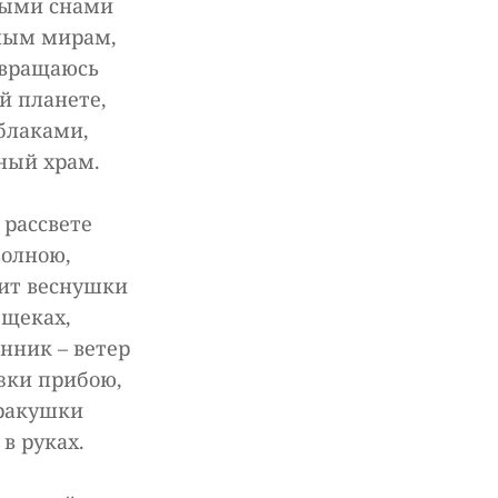
ными снами
ным мирам,
звращаюсь
й планете,
облаками,
чный храм.
 рассвете
олною,
ит веснушки
 щеках,
нник – ветер
зки прибою,
ракушки
в руках.