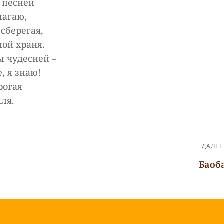
 песней
шагаю,
сберегая,
ной храня.
ы чудесней –
, я знаю!
рогая
ля.
ДАЛЕЕ
Баоб
Следующая
запись