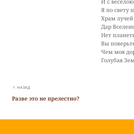
И с весёлою
Я по свету 
Храм лучей 
Дар Вселен
Нет планет
Вы поверьте
Чем моя до
Голубая Зем
НАВИГАЦИЯ
НАЗАД
ПО
Разве это не прелестно?
Предыдущая
ЗАПИСЯМ
запись