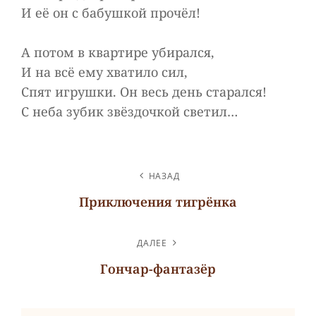
И её он с бабушкой прочёл!
А потом в квартире убирался,
И на всё ему хватило сил,
Спят игрушки. Он весь день старался!
С неба зубик звёздочкой светил…
НАВИГАЦИЯ
НАЗАД
ПО
Приключения тигрёнка
ЗАПИСЯМ
Предыдущая
запись
ДАЛЕЕ
Гончар-фантазёр
Следующая
запись