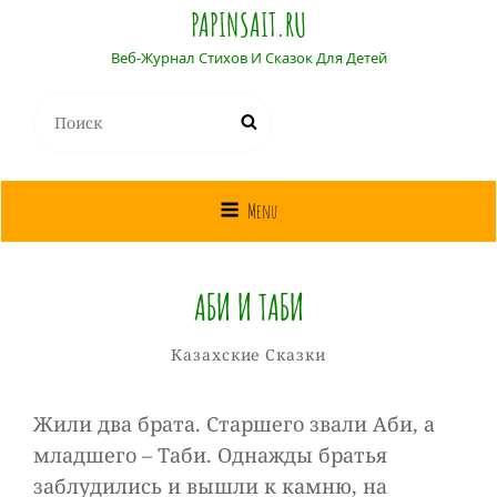
PAPINSAIT.RU
Веб-Журнал Стихов И Сказок Для Детей
Найти:
Поиск
Menu
АБИ И ТАБИ
Собиратель
От
Рубрики
Казахские Сказки
Сказок
Жили два брата. Старшего звали Аби, а
младшего – Таби. Однажды братья
заблудились и вышли к камню, на