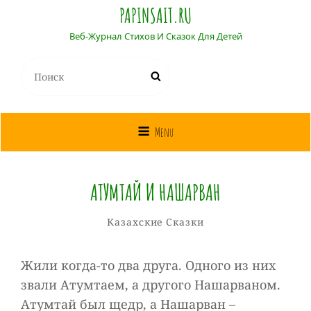
PAPINSAIT.RU
Веб-Журнал Стихов И Сказок Для Детей
Найти:
Поиск
Menu
АТУМТАЙ И НАШАРВАН
Собиратель
От
Рубрики
Казахские Сказки
Сказок
Жили когда-то два друга. Одного из них
звали Атумтаем, а другого Нашарваном.
Атумтай был щедр, а Нашарван –