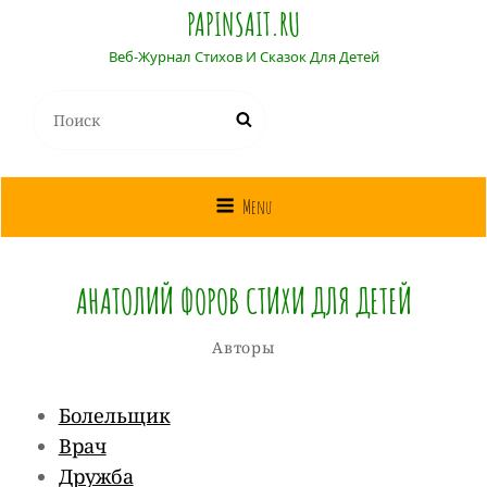
PAPINSAIT.RU
Веб-Журнал Стихов И Сказок Для Детей
Найти:
Поиск
Menu
АНАТОЛИЙ ФОРОВ СТИХИ ДЛЯ ДЕТЕЙ
Собиратель
От
Рубрики
Оставьте
Авторы
Сказок
комментарий
к
Болельщик
Анатолий
Врач
Форов
Дружба
стихи