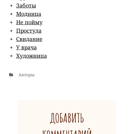
Заботы
для
Модница
детей
Не пойму
Простуда
Свидание
У врача
Художница
Рубрики
Авторы
ДОБАВИТЬ