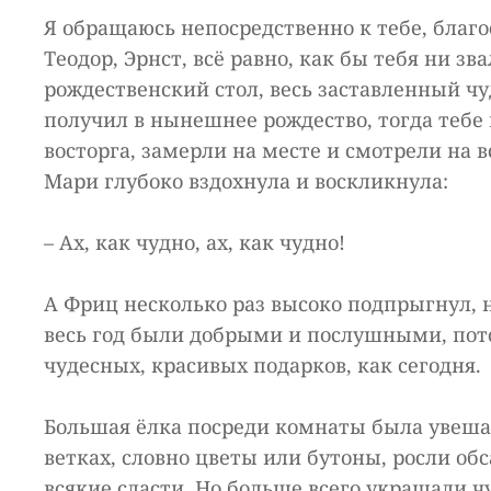
Я обращаюсь непосредственно к тебе, благ
Теодор, Эрнст, всё равно, как бы тебя ни з
рождественский стол, весь заставленный 
получил в нынешнее рождество, тогда тебе 
восторга, замерли на месте и смотрели на 
Мари глубоко вздохнула и воскликнула:
– Ах, как чудно, ах, как чудно!
А Фриц несколько раз высоко подпрыгнул, н
весь год были добрыми и послушными, пото
чудесных, красивых подарков, как сегодня.
Большая ёлка посреди комнаты была увеша
ветках, словно цветы или бутоны, росли о
всякие сласти. Но больше всего украшали ч