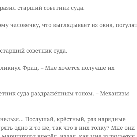
зразил старший советник суда.
ному человечку, что выглядывает из окна, погуля
л старший советник суда.
оскликнул Фриц. – Мне хочется получше их
оветник суда раздражённым тоном. – Механизм
го нельзя… Послушай, крёстный, раз нарядные
рять одно и то же, так что в них толку? Мне они
 маршируют вперёд, назад, как мне вздумается,