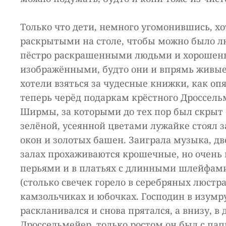
Только что дети, немного угомонившись, х
раскрытыми на столе, чтобы можно было 
пёстро раскрашенными людьми и хорошен
изображёнными, будто они и впрямь живые и 
хотели взяться за чудесные книжки, как оп
теперь черёд подаркам крёстного Дроссельм
Ширмы, за которыми до тех пор был скрыт с
зелёной, усеянной цветами лужайке стоял
окон и золотых башен. Заиграла музыка, две
залах прохаживаются крошечные, но очень
перьями и в платьях с длинными шлейфами.
(столько свечек горело в серебряных люстра
камзольчиках и юбочках. Господин в изумр
раскланивался и снова прятался, а внизу, в
Дроссельмейер, только ростом он был с па