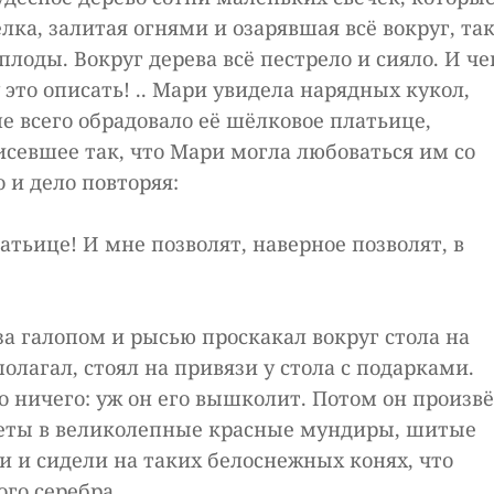
ёлка, залитая огнями и озарявшая всё вокруг, та
лоды. Вокруг дерева всё пестрело и сияло. И че
 это описать! .. Мари увидела нарядных кукол,
 всего обрадовало её шёлковое платьице,
севшее так, что Мари могла любоваться им со
о и дело повторяя:
латьице! И мне позволят, наверное позволят, в
а галопом и рысью проскакал вокруг стола на
олагал, стоял на привязи у стола с подарками.
 но ничего: уж он его вышколит. Потом он произв
одеты в великолепные красные мундиры, шитые
 и сидели на таких белоснежных конях, что
ого серебра.