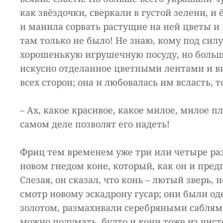
как звёздочки, сверкали в густой зелени, и 
и манила сорвать растущие на ней цветы и п
там только не было! Не знаю, кому под силу
хорошенькую игрушечную посуду, но больше
искусно отделанное цветными лентами и ви
всех сторон; она и любовалась им всласть, т
– Ах, какое красивое, какое милое, милое п
самом деле позволят его надеть!
Фриц тем временем уже три или четыре раз
новом гнедом коне, который, как он и предп
Слезая, он сказал, что конь – лютый зверь,
смотр новому эскадрону гусар; они были 
золотом, размахивали серебряными саблями
можно подумать, будто и кони тоже из чист