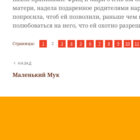
матери, надела подаренное родителями наря
попросила, чтоб ей позволили, раньше чем
полюбоваться на него, что ей охотно разре
,
,
,
,
,
,
,
,
,
,
Страница
Страница
Страница
Страница
Страница
Страница
Страница
Страница
Страница
Страни
Ст
Страницы:
1
2
3
4
5
6
7
8
9
10
11
НАВИГАЦИЯ
НАЗАД
ПО
Маленький Мук
Предыдущая
ЗАПИСЯМ
запись