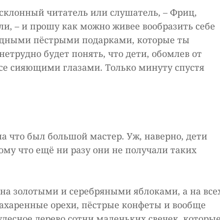
осклонный читатель или слушатель, – Фриц,
вали, – и прошу как можно живее вообразить себе
чудными пёстрыми подарками, которые ты
нетрудно будет понять, что дети, обомлев от
все сияющими глазами. Только минуту спустя
а что был большой мастер. Уж, наверно, дети
му что ещё ни разу они не получали таких
на золотыми и серебряными яблоками, а на все
бсахаренные орехи, пёстрые конфеты и вообще
удесное дерево сотни маленьких свечек, которые