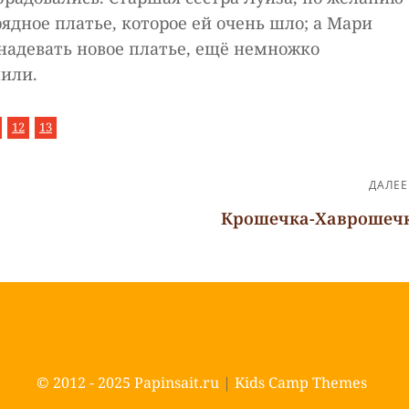
дное платье, которое ей очень шло; а Мари
 надевать новое платье, ещё немножко
шили.
,
,
ца
раница
Страница
Страница
12
13
ДАЛЕЕ
Крошечка-Хаврошеч
Следующая
запись
© 2012 - 2025
Papinsait.ru
|
Kids Camp Themes