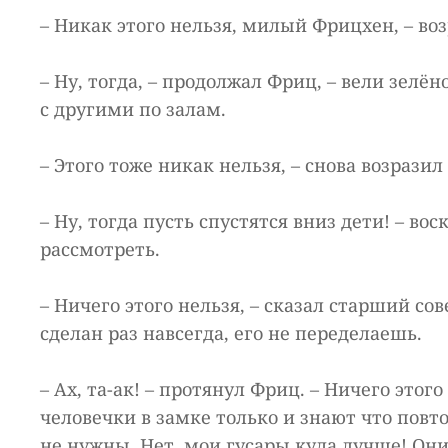
– Никак этого нельзя, милый Фрицхен, – во
– Ну, тогда, – продолжал Фриц, – вели зелё
с другими по залам.
– Этого тоже никак нельзя, – снова возрази
– Ну, тогда пусть спустятся вниз дети! – в
рассмотреть.
– Ничего этого нельзя, – сказал старший с
сделан раз навсегда, его не переделаешь.
– Ах, та-ак! – протянул Фриц. – Ничего это
человечки в замке только и знают что повто
не нужны. Нет, мои гусары куда лучше! Они