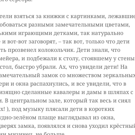
отели взяться за книжки с картинками, лежавши
любоваться разными замечательными цветами,
ькими играющими детками, так натурально
вот-вот заговорят, – так вот, только что дети
ять прозвенел колокольчик. Дети знали, что
ейера, и подбежали к столу, стоявшему у стены
тол, быстро убрали. Ах, что увидели дети! На
 замечательный замок со множеством зеркальны
ри и окна распахнулись, и все увидели, что в
 изящно сделанные кавалеры и дамы в шляпах с
 В центральном зале, который так весь и сиял
х! ), под музыку плясали дети в коротких
удно-зелёном плаще выглядывал из окна,
 дверях замка, появлялся и снова уходил крёстны
пин мизинец, не больше.