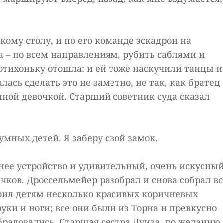
кому столу, и по его команде эскадрон на
а – по всем направлениям, рубить саблями и
отихоньку отошла: и ей тоже наскучили танцы и
лась сделать это не заметно, не так, как братец
шной девочкой. Старший советник суда сказал
умных детей. Я заберу свой замок.
ннее устройство и удивительный, очень искусны
ков. Дроссельмейер разобрал и снова собрал в
арил детям несколько красивых коричневых
уки и ноги; все они были из Торна и превкусно
радовались. Старшая сестра Луиза, по желанию