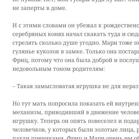
не заперты в доме.
И с этими словами он убежал к рождественс
серебряных конях начал скакать туда и сюд
стрелять сколько душе угодно. Мари тоже п
гулянье куколок в замке. Только она постара
Фриц, потому что она была доброй и послу
недовольным тоном родителям:
– Такая замысловатая игрушка не для нераз
Но тут мать попросила показать ей внутре
механизм, приводивший в движение человеч
игрушку. Теперь он опять повеселел и под
человечков, у которых были золотые лица, р
пахли пряниками. Фриц и Мари очень им об