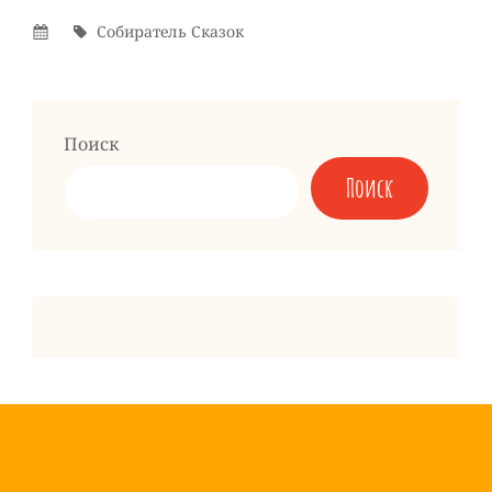
Опубликовано
Автор
Собиратель Сказок
На
Поиск
Поиск