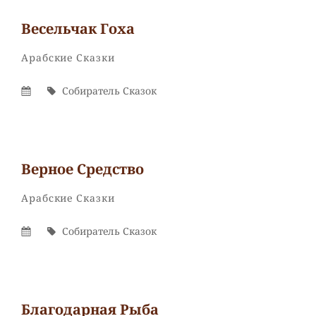
Весельчак Гоха
Собиратель
От
Рубрики
Арабские Сказки
Сказок
Опубликовано
Автор
Собиратель Сказок
На
Верное Средство
Собиратель
От
Рубрики
Арабские Сказки
Сказок
Опубликовано
Автор
Собиратель Сказок
На
Благодарная Рыба