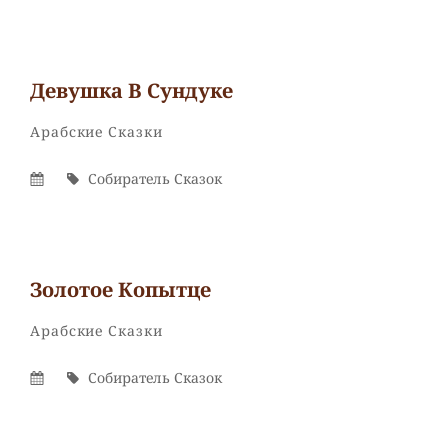
Девушка В Сундуке
Собиратель
От
Рубрики
Арабские Сказки
Сказок
Опубликовано
Автор
Собиратель Сказок
На
Золотое Копытце
Собиратель
От
Рубрики
Арабские Сказки
Сказок
Опубликовано
Автор
Собиратель Сказок
На