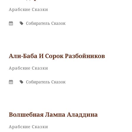
Собиратель
От
Рубрики
Арабские Сказки
Сказок
Опубликовано
Автор
Собиратель Сказок
На
Али-Баба И Сорок Разбойников
Собиратель
От
Рубрики
Арабские Сказки
Сказок
Опубликовано
Автор
Собиратель Сказок
На
Волшебная Лампа Аладдина
Собиратель
От
Рубрики
Арабские Сказки
Сказок