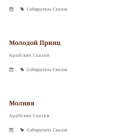
Опубликовано
Автор
Собиратель Сказок
На
Молодой Принц
Собиратель
От
Рубрики
Арабские Сказки
Сказок
Опубликовано
Автор
Собиратель Сказок
На
Молния
Собиратель
От
Рубрики
Арабские Сказки
Сказок
Опубликовано
Автор
Собиратель Сказок
На